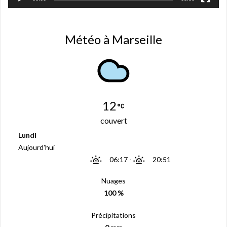
)
Météo à Marseille
12
couvert
Lundi
Aujourd'hui
06:17
-
20:51
Nuages
100 %
Précipitations