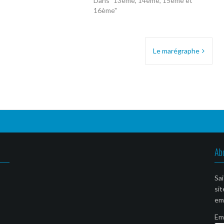
Dans "13ème, 14ème, 15ème et
16ème"
Le marégraphe
Ab
Sai
sit
ema
Em