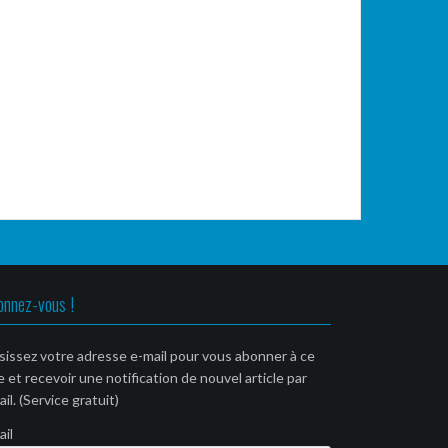
onnez-vous !
sissez votre adresse e-mail pour vous abonner à ce
e et recevoir une notification de nouvel article par
il. (Service gratuit)
ail