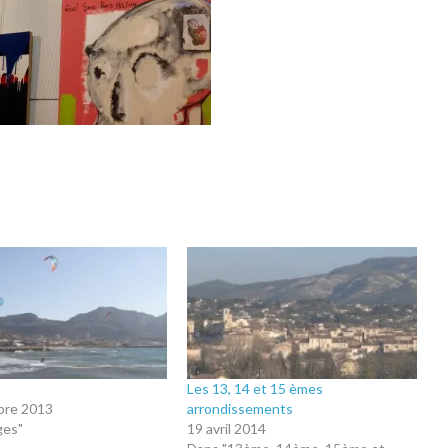
Les 13, 14 et 15 èmes
bre 2013
arrondissements
ges"
19 avril 2014