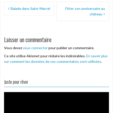
Navigation
v
o
o
o
r
u
u
u
Balade dans Saint-Marcel
Fêter son anniversaire au
e
v
v
v
de
d
e
e
e
château
a
l
l
l
l’article
n
l
l
l
s
e
e
e
u
f
f
f
n
e
e
e
e
n
n
n
n
ê
ê
ê
Laisser un commentaire
o
t
t
t
u
r
r
r
v
e
e
e
Vous devez
vous connecter
pour publier un commentaire.
e
)
)
)
l
l
Ce site utilise Akismet pour réduire les indésirables.
En savoir plus
e
sur comment les données de vos commentaires sont utilisées
.
f
e
n
ê
t
r
Juste pour rêver
e
)
Lecteur
vidéo