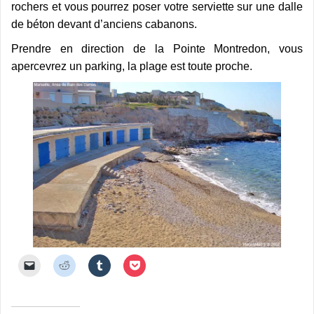
rochers et vous pourrez poser votre serviette sur une dalle
de béton devant d’anciens cabanons.
Prendre en direction de la Pointe Montredon, vous
apercevrez un parking, la plage est toute proche.
C
C
C
C
l
l
l
l
i
i
i
i
q
q
q
q
u
u
u
u
e
e
e
e