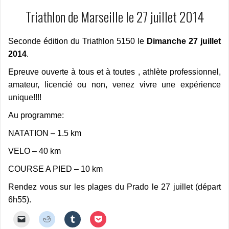
Triathlon de Marseille le 27 juillet 2014
Seconde édition du Triathlon 5150 le
Dimanche 27 juillet
2014
.
Epreuve ouverte à tous et à toutes , athlète professionnel,
amateur, licencié ou non, venez vivre une expérience
unique!!!!
Au programme:
NATATION – 1.5 km
VELO – 40 km
COURSE A PIED – 10 km
Rendez vous sur les plages du Prado le 27 juillet (départ
6h55).
C
C
C
C
l
l
l
l