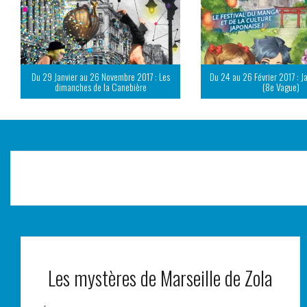
Du 29 Janvier au 26 Novembre 2017 : Les
Du 24 au 26 Février 2017 : J
dimanches de la Canebière
(8e Vague)
Les mystères de Marseille de Zola