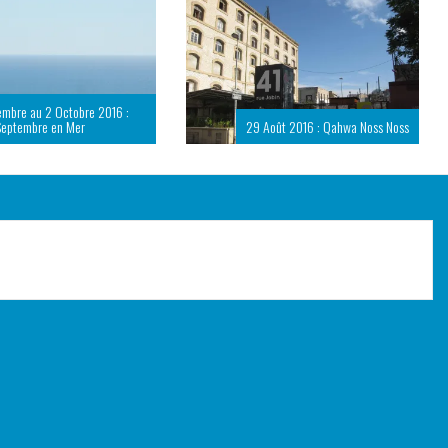
embre au 2 Octobre 2016 :
Septembre en Mer
29 Août 2016 : Qahwa Noss Noss