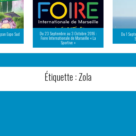
Du 23 Septembre au 3 Octobre 2016 :
apan Expo Sud
Du 1 Sept
Foire Internationale de Marseille « La
Sportive »
Étiquette :
Zola