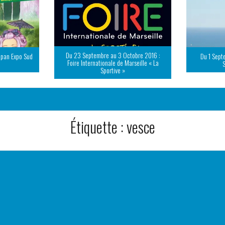
Du 23 Septembre au 3 Octobre 2016 :
apan Expo Sud
Du 1 Sept
Foire Internationale de Marseille « La
Sportive »
Étiquette :
vesce