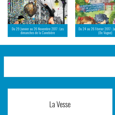
Du 29 Janvier au 26 Novembre 2017 : Les
Du 24 au 26 Février 2017 : J
dimanches de la Canebière
(8e Vague)
La Vesse