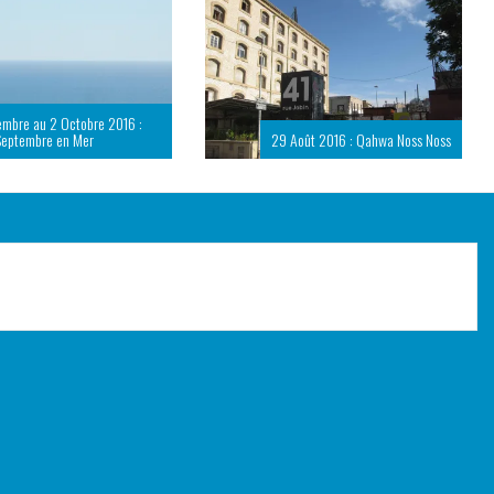
embre au 2 Octobre 2016 :
Septembre en Mer
29 Août 2016 : Qahwa Noss Noss