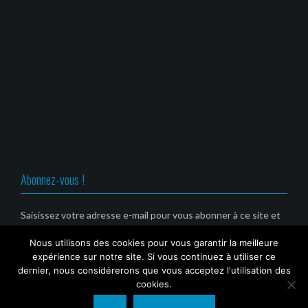
m
s
s
s
i
u
u
u
(
n
n
n
o
e
e
e
u
n
n
n
v
o
o
o
r
u
u
u
e
v
v
v
d
e
e
e
a
l
l
l
n
l
l
l
s
e
e
e
u
f
f
f
n
e
e
e
e
n
n
n
n
ê
ê
ê
o
t
t
t
u
r
r
r
v
e
e
e
Abonnez-vous !
e
)
)
)
l
l
e
f
Saisissez votre adresse e-mail pour vous abonner à ce site et
e
recevoir une notification de nouvel article par email. (Service
n
ê
Nous utilisons des cookies pour vous garantir la meilleure
gratuit)
t
r
expérience sur notre site. Si vous continuez à utiliser ce
e
Email
dernier, nous considérerons que vous acceptez l'utilisation des
)
cookies.