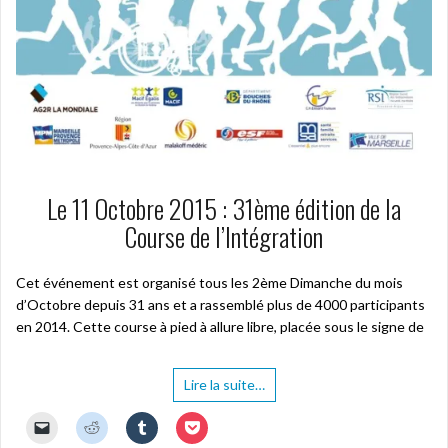
Le 11 Octobre 2015 : 31ème édition de la
Course de l’Intégration
Cet événement est organisé tous les 2ème Dimanche du mois
d’Octobre depuis 31 ans et a rassemblé plus de 4000 participants
en 2014. Cette course à pied à allure libre, placée sous le signe de
Lire la suite…
C
C
C
C
l
l
l
l