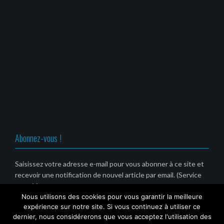
a
n
n
n
m
s
s
s
i
u
u
u
(
n
n
n
o
e
e
e
u
n
n
n
v
o
o
o
r
u
u
u
e
v
v
v
d
e
e
e
a
l
l
l
n
l
l
l
s
e
e
e
u
f
f
f
n
e
e
e
e
n
n
n
n
ê
ê
ê
o
t
t
t
u
r
r
r
v
e
e
e
Abonnez-vous !
e
)
)
)
l
l
e
f
Saisissez votre adresse e-mail pour vous abonner à ce site et
e
recevoir une notification de nouvel article par email. (Service
n
ê
gratuit)
t
r
Nous utilisons des cookies pour vous garantir la meilleure
e
Email
expérience sur notre site. Si vous continuez à utiliser ce
)
dernier, nous considérerons que vous acceptez l'utilisation des