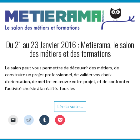
Du 21 au 23 Janvier 2016 : Metierama, le salon
des métiers et des formations
Le salon peut vous permettre de découvrir des métiers, de
construire un projet professionnel, de valider vos choix
d’orientation, de mettre en œuvre votre projet, et de confronter
l’activité choisie à la réalité. Tous les
Lire la suite…
C
C
C
C
l
l
l
l
i
i
i
i
q
q
q
q
u
u
u
u
e
e
e
e