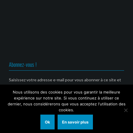
o
e
e
e
u
n
n
n
v
o
o
o
r
u
u
u
e
v
v
v
d
e
e
e
a
l
l
l
n
l
l
l
s
e
e
e
u
f
f
f
n
e
e
e
e
n
n
n
n
ê
ê
ê
o
t
t
t
u
r
r
r
v
e
e
e
Abonnez-vous !
e
)
)
)
l
l
e
f
Saisissez votre adresse e-mail pour vous abonner à ce site et
e
recevoir une notification de nouvel article par email. (Service
n
ê
Nous utilisons des cookies pour vous garantir la meilleure
gratuit)
t
r
expérience sur notre site. Si vous continuez à utiliser ce
e
Email
dernier, nous considérerons que vous acceptez l'utilisation des
)
cookies.
Ok
En savoir plus