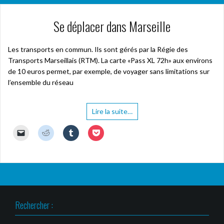
Se déplacer dans Marseille
Les transports en commun. Ils sont gérés par la Régie des
Transports Marseillais (RTM). La carte «Pass XL 72h» aux environs
de 10 euros permet, par exemple, de voyager sans limitations sur
l’ensemble du réseau
Lire la suite…
C
C
C
C
l
l
l
l
i
i
i
i
q
q
q
q
u
u
u
u
e
e
e
e
r
z
z
z
p
p
p
p
o
o
o
o
u
u
u
u
r
r
r
r
Rechercher :
e
p
p
p
n
a
a
a
v
r
r
r
o
t
t
t