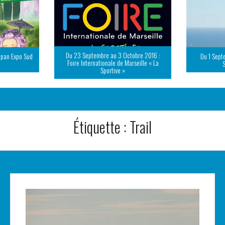
Du 23 Septembre au 3 Octobre 2016 :
apan Expo Sud
Du 1 Sept
Foire Internationale de Marseille « La
Sportive »
Étiquette :
Trail