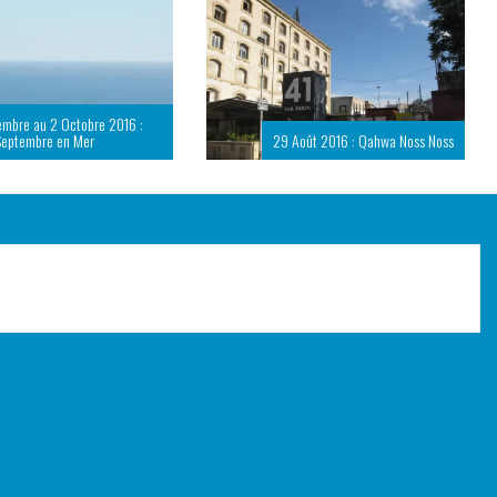
embre au 2 Octobre 2016 :
Septembre en Mer
29 Août 2016 : Qahwa Noss Noss