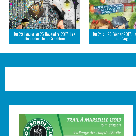
Du 29 Janvier au 26 Novembre 2017 : Les
Du 24 au 26 Février 2017 : J
dimanches de la Canebière
(8e Vague)