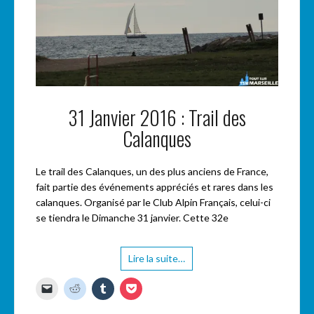
31 Janvier 2016 : Trail des
Calanques
Le trail des Calanques, un des plus anciens de France,
fait partie des événements appréciés et rares dans les
calanques. Organisé par le Club Alpin Français, celui-ci
se tiendra le Dimanche 31 janvier. Cette 32e
Lire la suite…
C
C
C
C
l
l
l
l
i
i
i
i