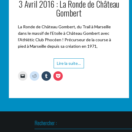
3 Avril 2016 : La Ronde de Château
Gombert
La Ronde de Château Gombert, du Trail à Marseille
dans le massif de l’Etoile à Château Gombert avec
l’Athlétic Club Phocéen ! Précurseur de la course à
pied à Marseille depuis sa création en 1971,
Lire la suite…
C
C
C
C
l
l
l
l
i
i
i
i
q
q
q
q
u
u
u
u
e
e
e
e
r
z
z
z
p
p
p
p
o
o
o
o
u
u
u
u
r
r
r
r
e
p
p
p
n
a
a
a
Rechercher :
v
r
r
r
o
t
t
t