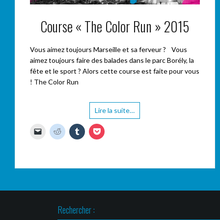
Course « The Color Run » 2015
Vous aimez toujours Marseille et sa ferveur ? Vous
aimez toujours faire des balades dans le parc Borély, la
fête et le sport ? Alors cette course est faite pour vous
! The Color Run
Lire la suite…
C
C
C
C
l
l
l
l
i
i
i
i
q
q
q
q
u
u
u
u
e
e
e
e
r
z
z
z
p
p
p
p
o
o
o
o
u
u
u
u
r
r
r
r
e
p
p
p
n
a
a
a
Rechercher :
v
r
r
r
o
t
t
t