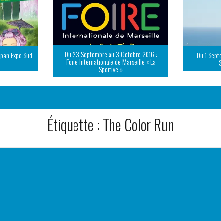
Du 23 Septembre au 3 Octobre 2016 :
apan Expo Sud
Du 1 Sept
Foire Internationale de Marseille « La
Sportive »
Étiquette :
The Color Run