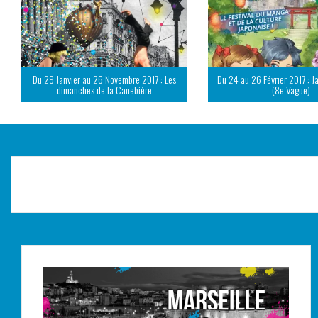
Du 29 Janvier au 26 Novembre 2017 : Les
Du 24 au 26 Février 2017 : J
dimanches de la Canebière
(8e Vague)