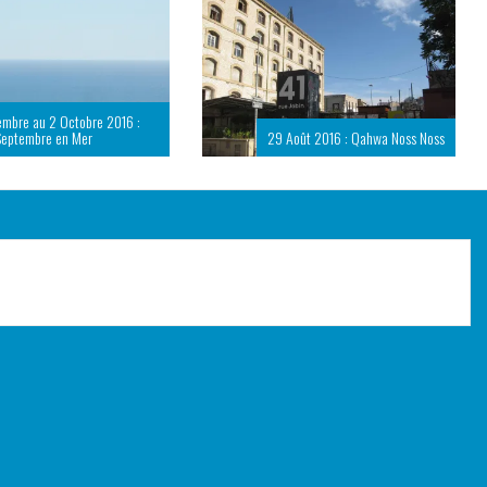
embre au 2 Octobre 2016 :
Septembre en Mer
29 Août 2016 : Qahwa Noss Noss