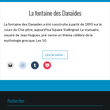
La fontaine des Danaïdes
La fontaine des Danaïdes a été construite à partir de 1893 sur le
cours du Cha-pître, aujourd’hui Square Stalingrad. La statuaire,
oeuvre de Jean Hugues, pré-sente un thème célèbre de la
mythologie grecque. Les 50
Lire la suite…
C
C
C
C
l
l
l
l
i
i
i
i
q
q
q
q
u
u
u
u
e
e
e
e
r
z
z
z
p
p
p
p
o
o
o
o
u
u
u
u
r
r
r
r
Rechercher :
e
p
p
p
n
a
a
a
v
r
r
r
o
t
t
t