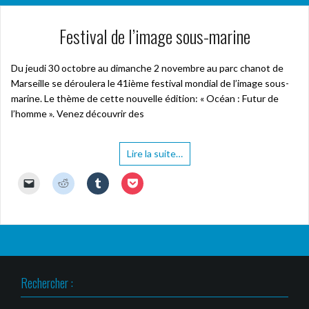
Festival de l’image sous-marine
Du jeudi 30 octobre au dimanche 2 novembre au parc chanot de
Marseille se déroulera le 41ième festival mondial de l’image sous-
marine. Le thème de cette nouvelle édition: « Océan : Futur de
l’homme ». Venez découvrir des
Lire la suite…
C
C
C
C
l
l
l
l
i
i
i
i
q
q
q
q
u
u
u
u
e
e
e
e
r
z
z
z
p
p
p
p
o
o
o
o
u
u
u
u
r
r
r
r
Rechercher :
e
p
p
p
n
a
a
a
v
r
r
r
o
t
t
t