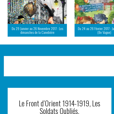
Du 29 Janvier au 26 Novembre 2017 : Les
Du 24 au 26 Février 2017 : J
dimanches de la Canebière
(8e Vague)
Le Front d’Orient 1914-1919, Les
Soldats Oubliés.