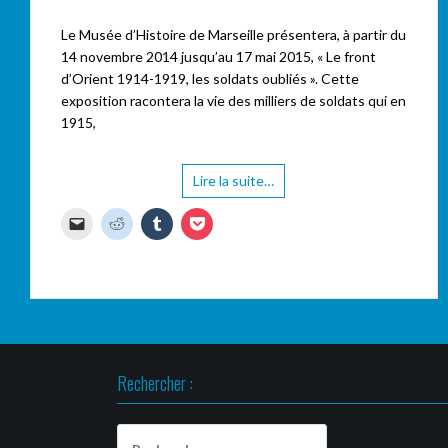
Le Musée d’Histoire de Marseille présentera, à partir du
14 novembre 2014 jusqu’au 17 mai 2015, « Le front
d’Orient 1914-1919, les soldats oubliés ». Cette
exposition racontera la vie des milliers de soldats qui en
1915,
Lire la suite…
C
C
C
C
l
l
l
l
i
i
i
i
q
q
q
q
u
u
u
u
e
e
e
e
r
z
z
z
p
p
p
p
o
o
o
o
u
u
u
u
r
r
r
r
e
p
p
p
n
a
a
a
Rechercher :
v
r
r
r
o
t
t
t
y
a
a
a
e
g
g
g
Rechercher :
r
e
e
e