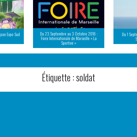
Du 23 Septembre au 3 Octobre 2016 :
apan Expo Sud
Du 1 Sept
Foire Internationale de Marseille « La
Sportive »
Étiquette :
soldat