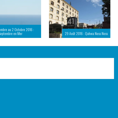
embre au 2 Octobre 2016 :
Septembre en Mer
29 Août 2016 : Qahwa Noss Noss