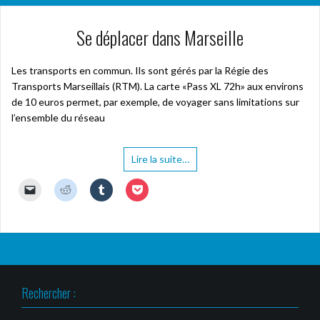
Se déplacer dans Marseille
Les transports en commun. Ils sont gérés par la Régie des
Transports Marseillais (RTM). La carte «Pass XL 72h» aux environs
de 10 euros permet, par exemple, de voyager sans limitations sur
l’ensemble du réseau
Lire la suite…
C
C
C
C
l
l
l
l
i
i
i
i
q
q
q
q
u
u
u
u
e
e
e
e
r
z
z
z
p
p
p
p
o
o
o
o
u
u
u
u
r
r
r
r
Rechercher :
e
p
p
p
n
a
a
a
v
r
r
r
o
t
t
t