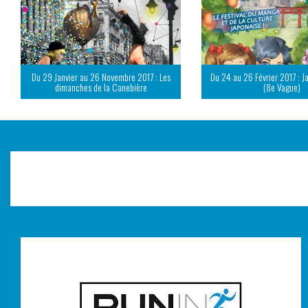
Du 29 Janvier au 26 Novembre 2017 : Les
Du 24 au 26 Février 2017 : J
dimanches de la Canebière
(8e Vague)