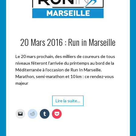
20 Mars 2016 : Run in Marseille
Le 20 mars prochain, des milliers de coureurs de tous
niveaux fêteront l’arrivée du printemps au bord de la
Méditerranée à l’occasion de Run In Marseille.
Marathon, semi-marathon et 10 km : ce rendez-vous
majeur
Lire la suite…
C
C
C
C
l
l
l
l
i
i
i
i
q
q
q
q
u
u
u
u
e
e
e
e