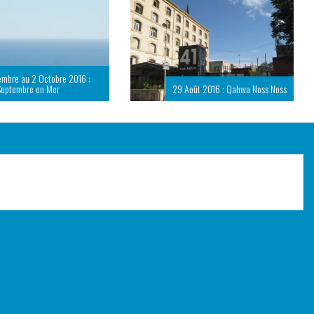
embre au 2 Octobre 2016 :
Septembre en Mer
29 Août 2016 : Qahwa Noss Noss