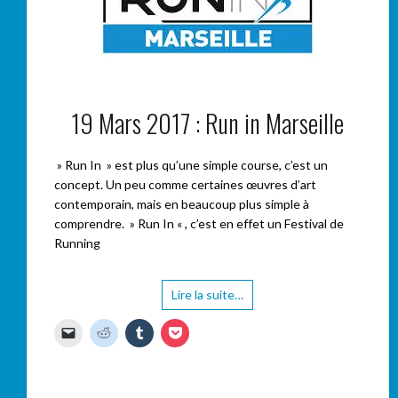
19 Mars 2017 : Run in Marseille
» Run In » est plus qu’une simple course, c’est un
concept. Un peu comme certaines œuvres d’art
contemporain, mais en beaucoup plus simple à
comprendre. » Run In « , c’est en effet un Festival de
Running
Lire la suite…
C
C
C
C
l
l
l
l
i
i
i
i
q
q
q
q
u
u
u
u
e
e
e
e