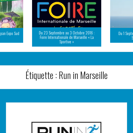
Du 23 Septembre au 3 Octobre 2016 :
apan Expo Sud
Du 1 Sept
Foire Internationale de Marseille « La
Sportive »
Étiquette :
Run in Marseille