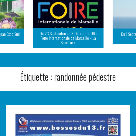
Du 23 Septembre au 3 Octobre 2016 :
apan Expo Sud
Du 1 Sept
Foire Internationale de Marseille « La
Sportive »
Étiquette :
randonnée pédestre