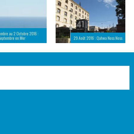
embre au 2 Octobre 2016 :
Septembre en Mer
29 Août 2016 : Qahwa Noss Noss