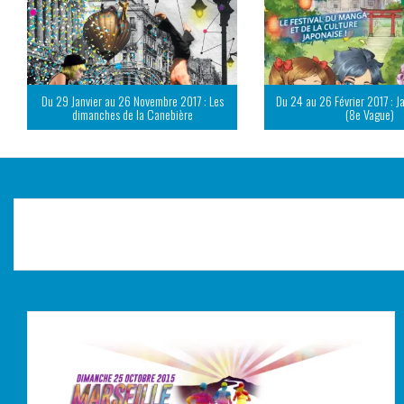
Du 29 Janvier au 26 Novembre 2017 : Les
Du 24 au 26 Février 2017 : J
dimanches de la Canebière
(8e Vague)