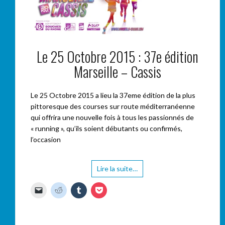
Le 25 Octobre 2015 : 37e édition
Marseille – Cassis
Le 25 Octobre 2015 a lieu la 37eme édition de la plus
pittoresque des courses sur route méditerranéenne
qui offrira une nouvelle fois à tous les passionnés de
« running », qu’ils soient débutants ou confirmés,
l’occasion
Lire la suite…
C
C
C
C
l
l
l
l
i
i
i
i
q
q
q
q
u
u
u
u
e
e
e
e