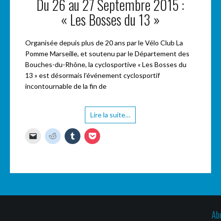
Du 26 au 27 Septembre 2015 :
« Les Bosses du 13 »
Organisée depuis plus de 20 ans par le Vélo Club La
Pomme Marseille, et soutenu par le Département des
Bouches-du-Rhône, la cyclosportive « Les Bosses du
13 » est désormais l’événement cyclosportif
incontournable de la fin de
Lire la suite…
C
C
C
C
l
l
l
l
i
i
i
i
q
q
q
q
u
u
u
u
e
e
e
e
r
z
z
z
p
p
p
p
o
o
o
o
u
u
u
u
r
r
r
r
e
p
p
p
n
a
a
a
Ab
v
r
r
r