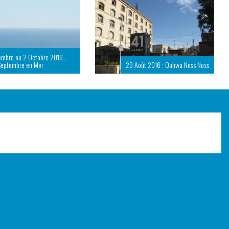
embre au 2 Octobre 2016 :
Septembre en Mer
29 Août 2016 : Qahwa Noss Noss