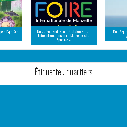
Du 23 Septembre au 3 Octobre 2016 :
apan Expo Sud
Du 1 Sept
Foire Internationale de Marseille « La
Sportive »
Étiquette :
quartiers