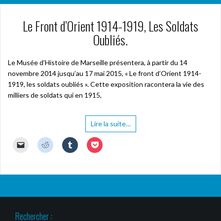
Le Front d’Orient 1914-1919, Les Soldats
Oubliés.
Le Musée d’Histoire de Marseille présentera, à partir du 14
novembre 2014 jusqu’au 17 mai 2015, « Le front d’Orient 1914-
1919, les soldats oubliés ». Cette exposition racontera la vie des
milliers de soldats qui en 1915,
Lire la suite…
C
C
C
C
l
l
l
l
i
i
i
i
q
q
q
q
u
u
u
u
e
e
e
e
r
z
z
z
p
p
p
p
o
o
o
o
u
u
u
u
r
r
r
r
Rechercher :
e
p
p
p
n
a
a
a