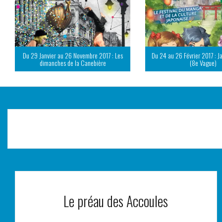
Du 29 Janvier au 26 Novembre 2017 : Les
Du 24 au 26 Février 2017 : J
dimanches de la Canebière
(8e Vague)
Le préau des Accoules