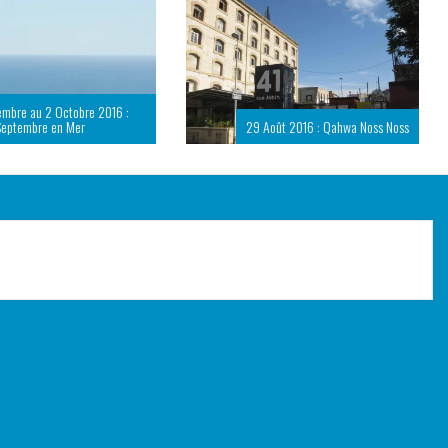
embre au 2 Octobre 2016 :
Septembre en Mer
29 Août 2016 : Qahwa Noss Noss