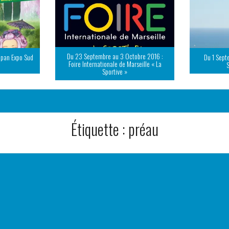
Du 23 Septembre au 3 Octobre 2016 :
apan Expo Sud
Du 1 Sept
Foire Internationale de Marseille « La
Sportive »
Étiquette :
préau