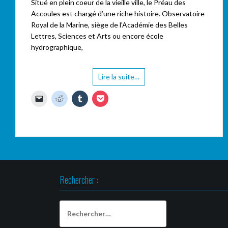
Situé en plein coeur de la vieille ville, le Préau des
Accoules est chargé d’une riche histoire. Observatoire
Royal de la Marine, siège de l’Académie des Belles
Lettres, Sciences et Arts ou encore école
hydrographique,
Lire la suite…
C
C
C
C
l
l
l
l
i
i
i
i
q
q
q
q
u
u
u
u
e
e
e
e
r
z
z
z
p
p
p
p
o
o
o
o
u
u
u
u
r
r
r
r
e
p
p
p
n
a
a
a
Rechercher :
v
r
r
r
o
t
t
t
y
a
a
a
e
g
g
g
Rechercher :
r
e
e
e
u
r
r
r
n
s
s
s