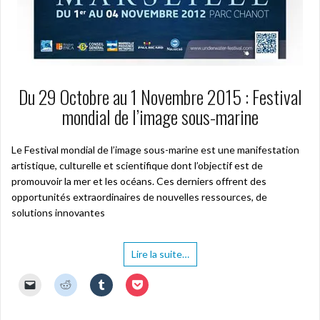
Du 29 Octobre au 1 Novembre 2015 : Festival
mondial de l’image sous-marine
Le Festival mondial de l’image sous-marine est une manifestation
artistique, culturelle et scientifique dont l’objectif est de
promouvoir la mer et les océans. Ces derniers offrent des
opportunités extraordinaires de nouvelles ressources, de
solutions innovantes
Lire la suite…
C
C
C
C
l
l
l
l
i
i
i
i
q
q
q
q
u
u
u
u