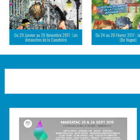
Du 29 Janvier au 26 Novembre 2017 : Les
Du 24 au 26 Février 2017 : J
dimanches de la Canebière
(8e Vague)