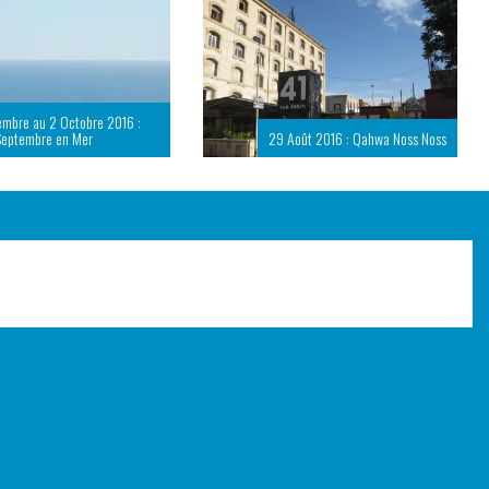
embre au 2 Octobre 2016 :
Septembre en Mer
29 Août 2016 : Qahwa Noss Noss