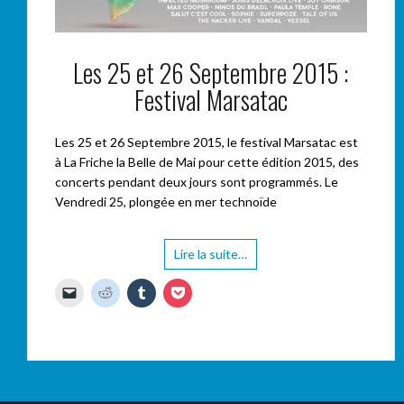
Les 25 et 26 Septembre 2015 :
Festival Marsatac
Les 25 et 26 Septembre 2015, le festival Marsatac est
à La Friche la Belle de Mai pour cette édition 2015, des
concerts pendant deux jours sont programmés. Le
Vendredi 25, plongée en mer technoïde
Lire la suite…
C
C
C
C
l
l
l
l
i
i
i
i
q
q
q
q
u
u
u
u
e
e
e
e
r
z
z
z
p
p
p
p
o
o
o
o
u
u
u
u