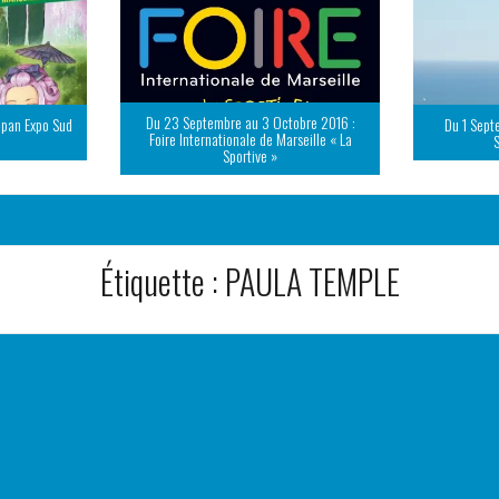
Du 23 Septembre au 3 Octobre 2016 :
apan Expo Sud
Du 1 Sept
Foire Internationale de Marseille « La
Sportive »
Étiquette :
PAULA TEMPLE