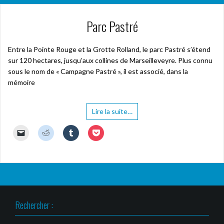
Parc Pastré
Entre la Pointe Rouge et la Grotte Rolland, le parc Pastré s’étend
sur 120 hectares, jusqu’aux collines de Marseilleveyre. Plus connu
sous le nom de « Campagne Pastré », il est associé, dans la
mémoire
Lire la suite…
C
C
C
C
l
l
l
l
i
i
i
i
q
q
q
q
u
u
u
u
e
e
e
e
r
z
z
z
p
p
p
p
o
o
o
o
u
u
u
u
r
r
r
r
Rechercher :
e
p
p
p
n
a
a
a
v
r
r
r
o
t
t
t