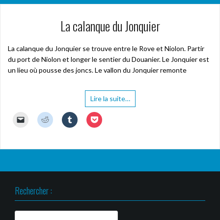
La calanque du Jonquier
La calanque du Jonquier se trouve entre le Rove et Niolon. Partir
du port de Niolon et longer le sentier du Douanier. Le Jonquier est
un lieu où pousse des joncs. Le vallon du Jonquier remonte
Lire la suite…
C
C
C
C
l
l
l
l
i
i
i
i
q
q
q
q
u
u
u
u
e
e
e
e
r
z
z
z
p
p
p
p
o
o
o
o
u
u
u
u
r
r
r
r
Rechercher :
e
p
p
p
n
a
a
a
v
r
r
r
o
t
t
t
y
a
a
a
Rechercher :