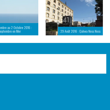
embre au 2 Octobre 2016 :
Septembre en Mer
29 Août 2016 : Qahwa Noss Noss