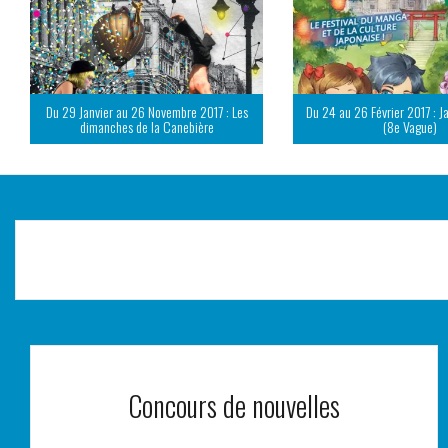
Du 29 Janvier au 26 Novembre 2017 : Les
Du 24 au 26 Février 2017 : J
dimanches de la Canebière
(8e Vague)
Concours de nouvelles