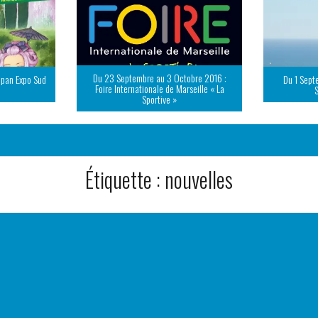
Du 23 Septembre au 3 Octobre 2016 :
apan Expo Sud
Du 1 Sept
Foire Internationale de Marseille « La
Sportive »
Étiquette :
nouvelles