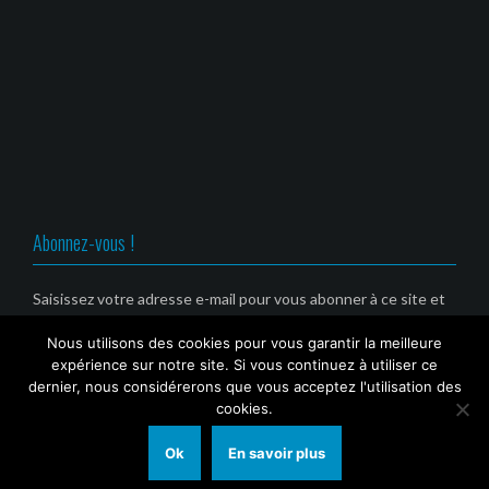
o
e
e
e
u
n
n
n
v
o
o
o
r
u
u
u
e
v
v
v
d
e
e
e
a
l
l
l
n
l
l
l
s
e
e
e
u
f
f
f
n
e
e
e
e
n
n
n
n
ê
ê
ê
o
t
t
t
u
r
r
r
v
e
e
e
Abonnez-vous !
e
)
)
)
l
l
e
f
Saisissez votre adresse e-mail pour vous abonner à ce site et
e
recevoir une notification de nouvel article par email. (Service
n
ê
Nous utilisons des cookies pour vous garantir la meilleure
gratuit)
t
r
expérience sur notre site. Si vous continuez à utiliser ce
e
Email
dernier, nous considérerons que vous acceptez l'utilisation des
)
cookies.
Ok
En savoir plus