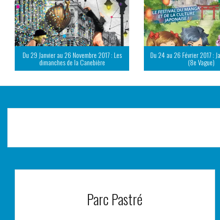
Du 29 Janvier au 26 Novembre 2017 : Les
Du 24 au 26 Février 2017 : J
dimanches de la Canebière
(8e Vague)
Parc Pastré