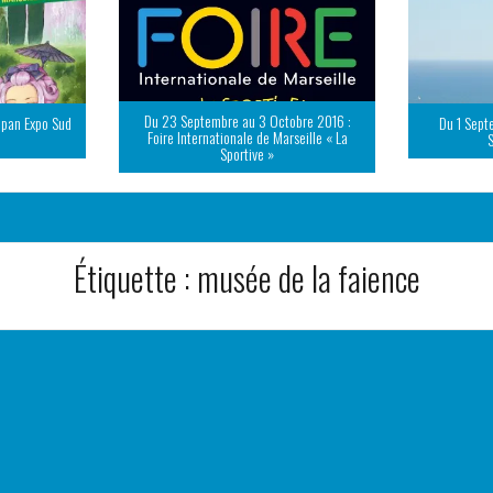
Du 23 Septembre au 3 Octobre 2016 :
apan Expo Sud
Du 1 Sept
Foire Internationale de Marseille « La
Sportive »
Étiquette :
musée de la faience