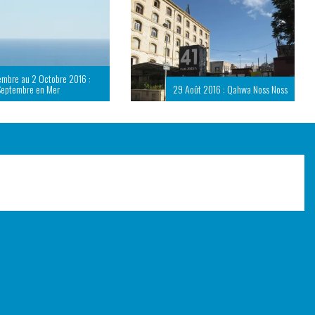
embre au 2 Octobre 2016 :
Septembre en Mer
29 Août 2016 : Qahwa Noss Noss