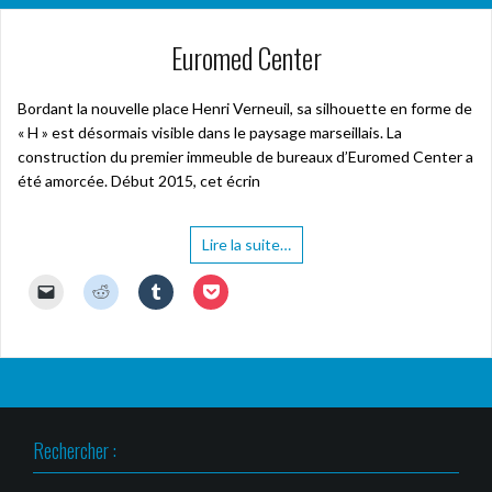
Euromed Center
Bordant la nouvelle place Henri Verneuil, sa silhouette en forme de
« H » est désormais visible dans le paysage marseillais. La
construction du premier immeuble de bureaux d’Euromed Center a
été amorcée. Début 2015, cet écrin
Lire la suite…
C
C
C
C
l
l
l
l
i
i
i
i
q
q
q
q
u
u
u
u
e
e
e
e
r
z
z
z
p
p
p
p
o
o
o
o
u
u
u
u
r
r
r
r
Rechercher :
e
p
p
p
n
a
a
a
v
r
r
r
o
t
t
t