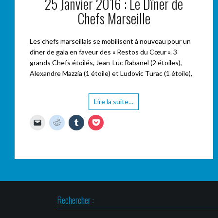
25 Janvier 2016 : Le Dîner de
Chefs Marseille
Les chefs marseillais se mobilisent à nouveau pour un
dîner de gala en faveur des « Restos du Cœur ». 3
grands Chefs étoilés, Jean-Luc Rabanel (2 étoiles),
Alexandre Mazzia (1 étoile) et Ludovic Turac (1 étoile),
Lire la suite…
C
C
C
C
l
l
l
l
i
i
i
i
q
q
q
q
u
u
u
u
e
e
e
e
r
z
z
z
p
p
p
p
o
o
o
o
u
u
u
u
r
r
r
r
e
p
p
p
n
a
a
a
Rechercher :
v
r
r
r
o
t
t
t
y
a
a
a