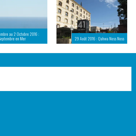
embre au 2 Octobre 2016 :
Septembre en Mer
29 Août 2016 : Qahwa Noss Noss