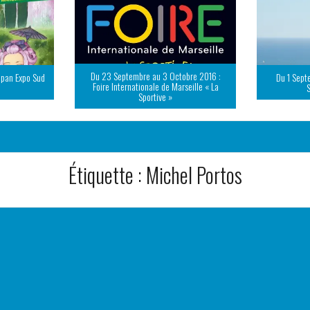
Du 23 Septembre au 3 Octobre 2016 :
apan Expo Sud
Du 1 Sept
Foire Internationale de Marseille « La
Sportive »
Étiquette :
Michel Portos