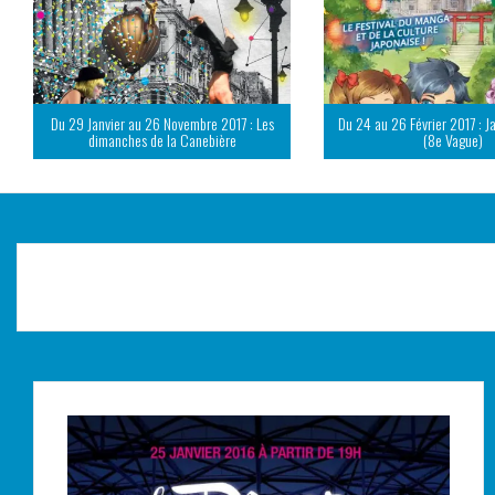
Du 29 Janvier au 26 Novembre 2017 : Les
Du 24 au 26 Février 2017 : J
dimanches de la Canebière
(8e Vague)