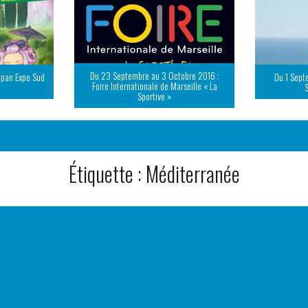
Du 23 Septembre au 3 Octobre 2016 :
apan Expo Sud
Du 1 Sept
Foire Internationale de Marseille « La
Sportive »
Étiquette :
Méditerranée