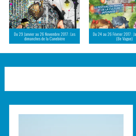
Du 29 Janvier au 26 Novembre 2017 : Les
Du 24 au 26 Février 2017 : J
dimanches de la Canebière
(8e Vague)