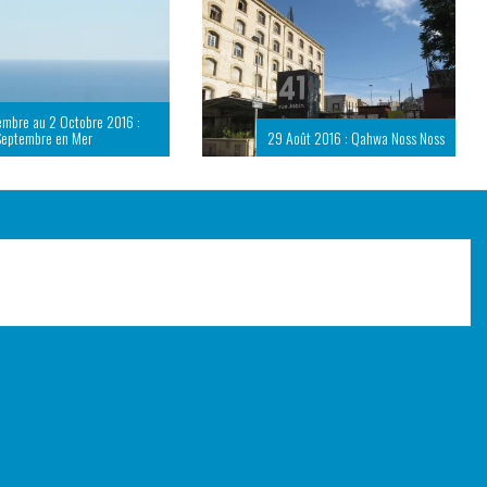
embre au 2 Octobre 2016 :
Septembre en Mer
29 Août 2016 : Qahwa Noss Noss