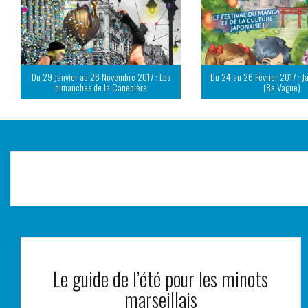
Du 29 Janvier au 26 Novembre 2017 : Les
Du 24 au 26 Février 2017 : J
dimanches de la Canebière
(8e Vague)
Le guide de l’été pour les minots
marseillais