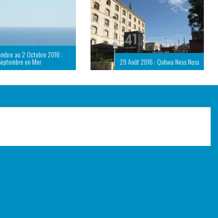
embre au 2 Octobre 2016 :
Septembre en Mer
29 Août 2016 : Qahwa Noss Noss