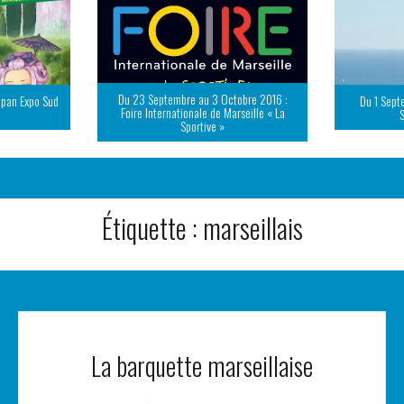
Du 23 Septembre au 3 Octobre 2016 :
apan Expo Sud
Du 1 Sept
Foire Internationale de Marseille « La
Sportive »
Étiquette :
marseillais
La barquette marseillaise