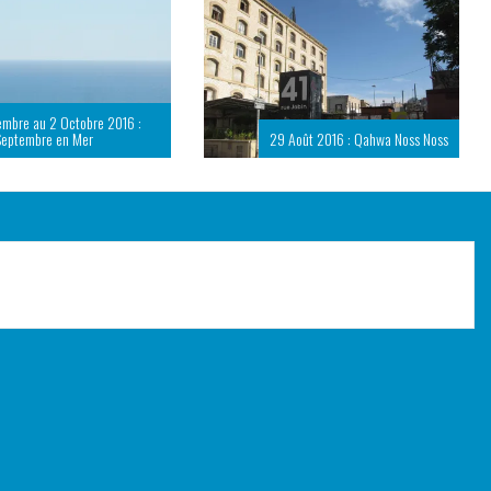
embre au 2 Octobre 2016 :
Septembre en Mer
29 Août 2016 : Qahwa Noss Noss