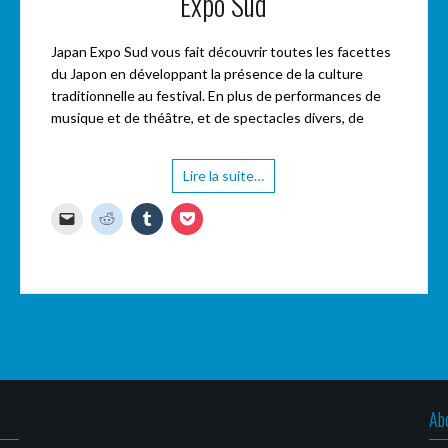
Expo Sud
Japan Expo Sud vous fait découvrir toutes les facettes
du Japon en développant la présence de la culture
traditionnelle au festival. En plus de performances de
musique et de théâtre, et de spectacles divers, de
Lire la suite…
C
C
C
C
l
l
l
l
i
i
i
i
q
q
q
q
u
u
u
u
e
e
e
e
r
z
z
z
p
p
p
p
o
o
o
o
u
u
u
u
r
r
r
r
e
p
p
p
n
a
a
a
v
r
r
r
o
t
t
t
y
a
a
a
Ab
e
g
g
g
r
e
e
e