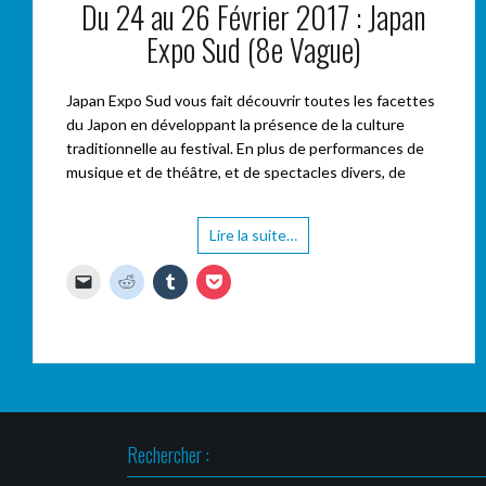
Du 24 au 26 Février 2017 : Japan
Expo Sud (8e Vague)
Japan Expo Sud vous fait découvrir toutes les facettes
du Japon en développant la présence de la culture
traditionnelle au festival. En plus de performances de
musique et de théâtre, et de spectacles divers, de
Lire la suite…
C
C
C
C
l
l
l
l
i
i
i
i
q
q
q
q
u
u
u
u
e
e
e
e
r
z
z
z
p
p
p
p
o
o
o
o
u
u
u
u
r
r
r
r
e
p
p
p
n
a
a
a
Rechercher :
v
r
r
r
o
t
t
t