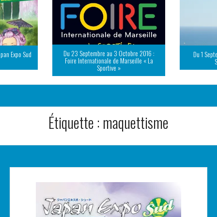
Du 23 Septembre au 3 Octobre 2016 :
apan Expo Sud
Du 1 Sept
Foire Internationale de Marseille « La
Sportive »
Étiquette :
maquettisme