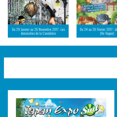
Du 29 Janvier au 26 Novembre 2017 : Les
Du 24 au 26 Février 2017 : J
dimanches de la Canebière
(8e Vague)