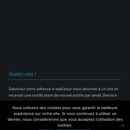
m
s
s
s
t
i
u
u
u
r
(
n
n
n
e
o
e
e
e
)
u
n
n
n
v
o
o
o
r
u
u
u
e
v
v
v
d
e
e
e
a
l
l
l
n
l
l
l
s
e
e
e
u
f
f
f
n
e
e
e
e
n
n
n
n
ê
ê
ê
o
t
t
t
u
r
r
r
v
e
e
e
Abonnez-vous !
e
)
)
)
l
l
e
f
Saisissez votre adresse e-mail pour vous abonner à ce site et
e
recevoir une notification de nouvel article par email. (Service
n
ê
gratuit)
t
r
Nous utilisons des cookies pour vous garantir la meilleure
e
Email
expérience sur notre site. Si vous continuez à utiliser ce
)
dernier, nous considérerons que vous acceptez l'utilisation des
cookies.