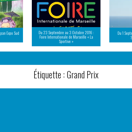
Du 23 Septembre au 3 Octobre 2016 :
apan Expo Sud
Du 1 Sept
Foire Internationale de Marseille « La
Sportive »
Étiquette :
Grand Prix