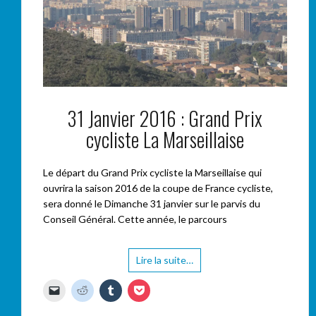
31 Janvier 2016 : Grand Prix
cycliste La Marseillaise
Le départ du Grand Prix cycliste la Marseillaise qui
ouvrira la saison 2016 de la coupe de France cycliste,
sera donné le Dimanche 31 janvier sur le parvis du
Conseil Général. Cette année, le parcours
Lire la suite…
C
C
C
C
l
l
l
l
i
i
i
i