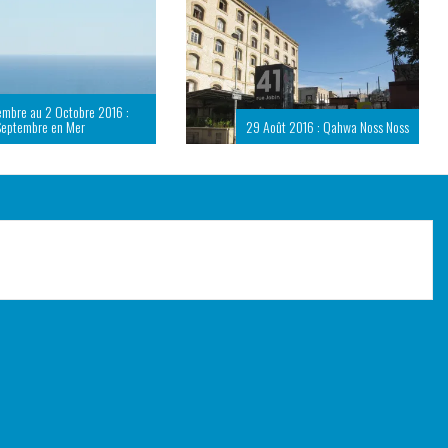
embre au 2 Octobre 2016 :
Septembre en Mer
29 Août 2016 : Qahwa Noss Noss