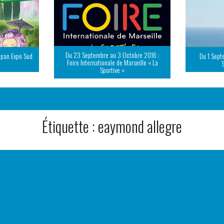
Du 23 Septembre au 3 Octobre 2016 :
apan Expo Sud
Du 1 Sept
Foire Internationale de Marseille « La
Sportive »
Étiquette :
eaymond allegre