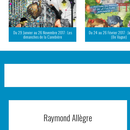
Du 29 Janvier au 26 Novembre 2017 : Les
Du 24 au 26 Février 2017 : J
dimanches de la Canebière
(8e Vague)
Raymond Allègre