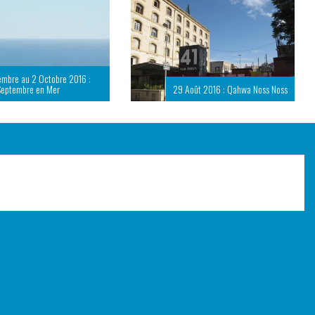
embre au 2 Octobre 2016 :
Septembre en Mer
29 Août 2016 : Qahwa Noss Noss