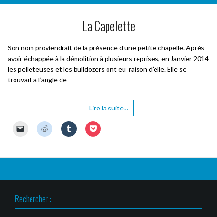
La Capelette
Son nom proviendrait de la présence d’une petite chapelle. Après
avoir échappée à la démolition à plusieurs reprises, en Janvier 2014
les pelleteuses et les bulldozers ont eu raison d’elle. Elle se
trouvait à l’angle de
Lire la suite…
C
C
C
C
l
l
l
l
i
i
i
i
q
q
q
q
u
u
u
u
e
e
e
e
r
z
z
z
p
p
p
p
o
o
o
o
u
u
u
u
r
r
r
r
Rechercher :
e
p
p
p
n
a
a
a
v
r
r
r
o
t
t
t