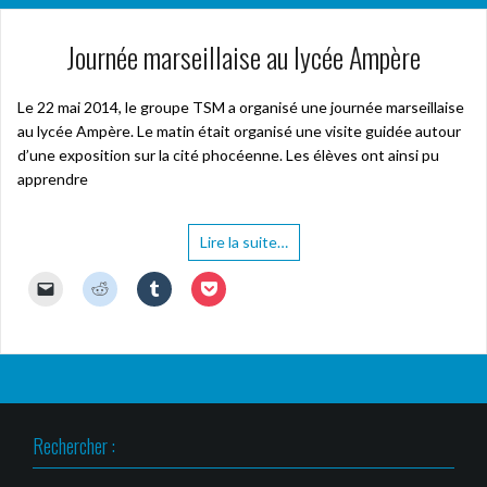
Journée marseillaise au lycée Ampère
Le 22 mai 2014, le groupe TSM a organisé une journée marseillaise
au lycée Ampère. Le matin était organisé une visite guidée autour
d’une exposition sur la cité phocéenne. Les élèves ont ainsi pu
apprendre
Lire la suite…
C
C
C
C
l
l
l
l
i
i
i
i
q
q
q
q
u
u
u
u
e
e
e
e
r
z
z
z
p
p
p
p
o
o
o
o
u
u
u
u
r
r
r
r
Rechercher :
e
p
p
p
n
a
a
a
v
r
r
r
o
t
t
t