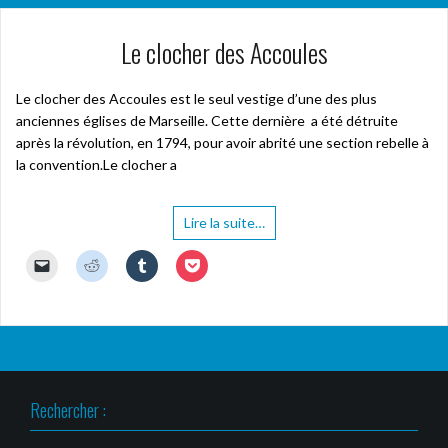
Le clocher des Accoules
Le clocher des Accoules est le seul vestige d’une des plus
anciennes églises de Marseille. Cette dernière a été détruite
après la révolution, en 1794, pour avoir abrité une section rebelle à
la convention.Le clocher a
Lire la suite…
C
C
C
C
l
l
l
l
i
i
i
i
q
q
q
q
u
u
u
u
e
e
e
e
r
z
z
z
p
p
p
p
o
o
o
o
u
u
u
u
r
r
r
r
Rechercher :
e
p
p
p
n
a
a
a
v
r
r
r
o
t
t
t