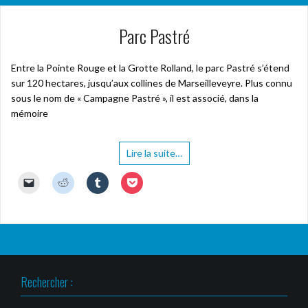
Parc Pastré
Entre la Pointe Rouge et la Grotte Rolland, le parc Pastré s’étend
sur 120 hectares, jusqu’aux collines de Marseilleveyre. Plus connu
sous le nom de « Campagne Pastré », il est associé, dans la
mémoire
Lire la suite…
C
C
C
C
l
l
l
l
i
i
i
i
q
q
q
q
u
u
u
u
e
e
e
e
r
z
z
z
p
p
p
p
o
o
o
o
u
u
u
u
r
r
r
r
Rechercher :
e
p
p
p
n
a
a
a
v
r
r
r
o
t
t
t