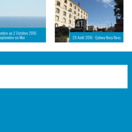
embre au 2 Octobre 2016 :
Septembre en Mer
29 Août 2016 : Qahwa Noss Noss