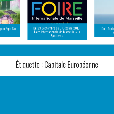
Du 23 Septembre au 3 Octobre 2016 :
apan Expo Sud
Du 1 Sept
Foire Internationale de Marseille « La
Sportive »
Étiquette :
Capitale Européenne