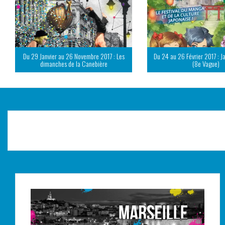
Du 29 Janvier au 26 Novembre 2017 : Les
Du 24 au 26 Février 2017 : J
dimanches de la Canebière
(8e Vague)