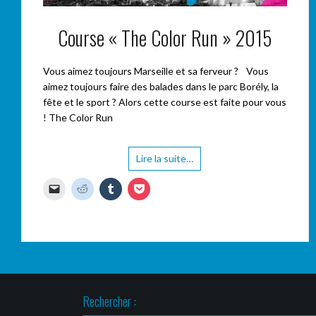
Course « The Color Run » 2015
Vous aimez toujours Marseille et sa ferveur ? Vous
aimez toujours faire des balades dans le parc Borély, la
fête et le sport ? Alors cette course est faite pour vous
! The Color Run
Lire la suite…
C
C
C
C
l
l
l
l
i
i
i
i
q
q
q
q
u
u
u
u
e
e
e
e
r
z
z
z
p
p
p
p
o
o
o
o
u
u
u
u
r
r
r
r
e
p
p
p
n
a
a
a
Rechercher :
v
r
r
r
o
t
t
t