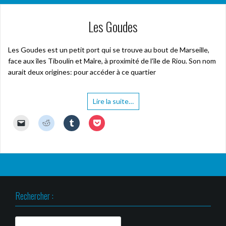
Les Goudes
Les Goudes est un petit port qui se trouve au bout de Marseille,
face aux îles Tiboulin et Maîre, à proximité de l’île de Riou. Son nom
aurait deux origines: pour accéder à ce quartier
Lire la suite…
C
C
C
C
l
l
l
l
i
i
i
i
q
q
q
q
u
u
u
u
e
e
e
e
r
z
z
z
p
p
p
p
o
o
o
o
u
u
u
u
r
r
r
r
Rechercher :
e
p
p
p
n
a
a
a
v
r
r
r
o
t
t
t
y
a
a
a
Rechercher :