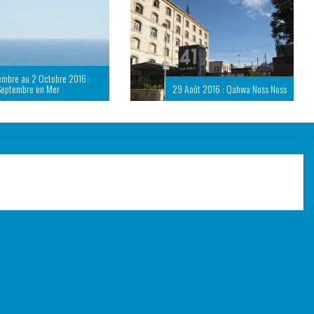
embre au 2 Octobre 2016 :
Septembre en Mer
29 Août 2016 : Qahwa Noss Noss