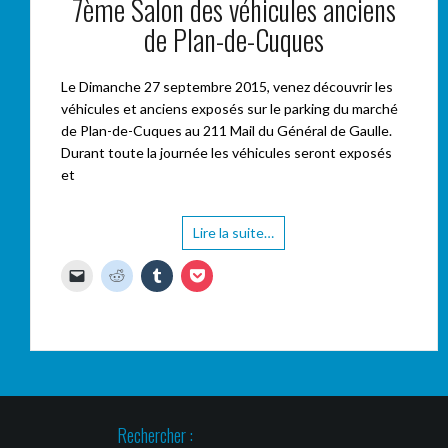
7ème Salon des véhicules anciens
de Plan-de-Cuques
Le Dimanche 27 septembre 2015, venez découvrir les
véhicules et anciens exposés sur le parking du marché
de Plan-de-Cuques au 211 Mail du Général de Gaulle.
Durant toute la journée les véhicules seront exposés
et
Lire la suite…
C
C
C
C
l
l
l
l
i
i
i
i
q
q
q
q
u
u
u
u
e
e
e
e
r
z
z
z
p
p
p
p
o
o
o
o
u
u
u
u
r
r
r
r
e
p
p
p
n
a
a
a
Rechercher :
v
r
r
r