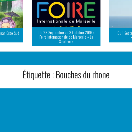
Du 23 Septembre au 3 Octobre 2016 :
apan Expo Sud
Du 1 Sept
Foire Internationale de Marseille « La
Sportive »
Étiquette :
Bouches du rhone