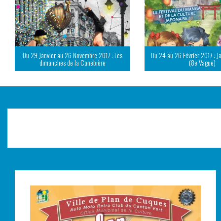
Du 29 Janvier au 26 Novembre 2017 : Les
Du 24 au 26 Février 2017 : J
dimanches de la Canebière
(8e Vague)