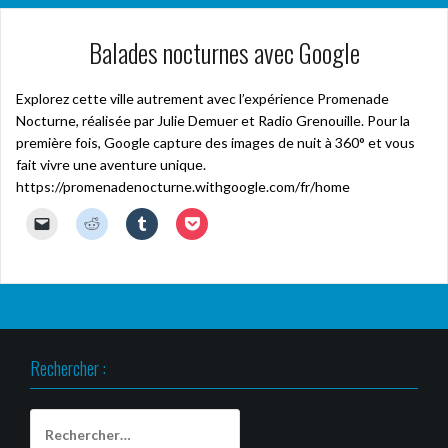
Balades nocturnes avec Google
Explorez cette ville autrement avec l’expérience Promenade
Nocturne, réalisée par Julie Demuer et Radio Grenouille. Pour la
première fois, Google capture des images de nuit à 360° et vous
fait vivre une aventure unique.
https://promenadenocturne.withgoogle.com/fr/home
C
C
C
C
l
l
l
l
i
i
i
i
q
q
q
q
u
u
u
u
e
e
e
e
r
z
z
z
p
p
p
p
o
o
o
o
u
u
u
u
r
r
r
r
Rechercher :
e
p
p
p
n
a
a
a
v
r
r
r
o
t
t
t
y
a
a
a
Rechercher :
e
g
g
g
r
e
e
e