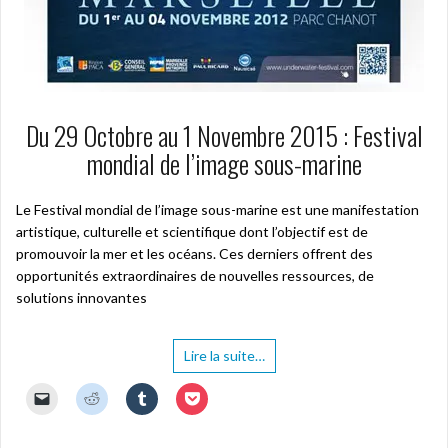
Du 29 Octobre au 1 Novembre 2015 : Festival
mondial de l’image sous-marine
Le Festival mondial de l’image sous-marine est une manifestation
artistique, culturelle et scientifique dont l’objectif est de
promouvoir la mer et les océans. Ces derniers offrent des
opportunités extraordinaires de nouvelles ressources, de
solutions innovantes
Lire la suite…
C
C
C
C
l
l
l
l
i
i
i
i
q
q
q
q
u
u
u
u