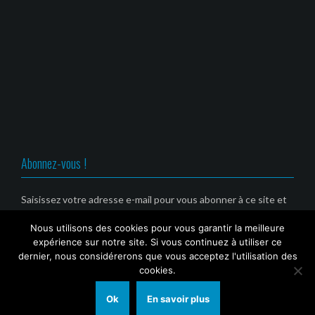
(
n
n
n
o
e
e
e
u
n
n
n
v
o
o
o
r
u
u
u
e
v
v
v
d
e
e
e
a
l
l
l
n
l
l
l
s
e
e
e
u
f
f
f
n
e
e
e
e
n
n
n
n
ê
ê
ê
o
t
t
t
u
r
r
r
v
e
e
e
Abonnez-vous !
e
)
)
)
l
l
e
f
Saisissez votre adresse e-mail pour vous abonner à ce site et
e
recevoir une notification de nouvel article par email. (Service
n
ê
Nous utilisons des cookies pour vous garantir la meilleure
gratuit)
t
r
expérience sur notre site. Si vous continuez à utiliser ce
e
Email
dernier, nous considérerons que vous acceptez l'utilisation des
)
cookies.
Ok
En savoir plus