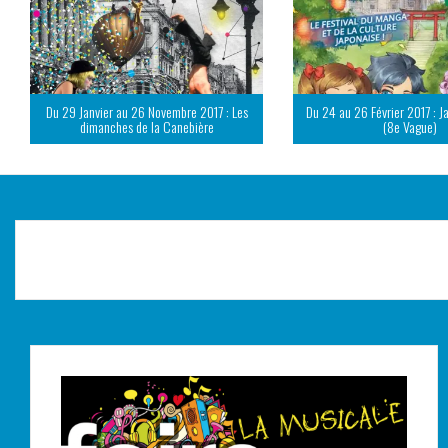
Du 29 Janvier au 26 Novembre 2017 : Les
Du 24 au 26 Février 2017 : J
dimanches de la Canebière
(8e Vague)