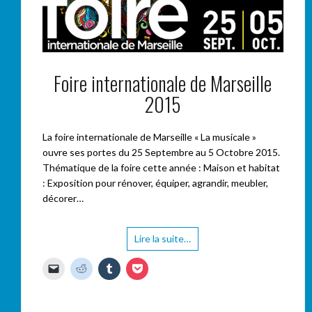
Foire internationale de Marseille
2015
La foire internationale de Marseille « La musicale »
ouvre ses portes du 25 Septembre au 5 Octobre 2015.
Thématique de la foire cette année : Maison et habitat
: Exposition pour rénover, équiper, agrandir, meubler,
décorer…
Lire la suite…
C
C
C
C
l
l
l
l
i
i
i
i
q
q
q
q
u
u
u
u