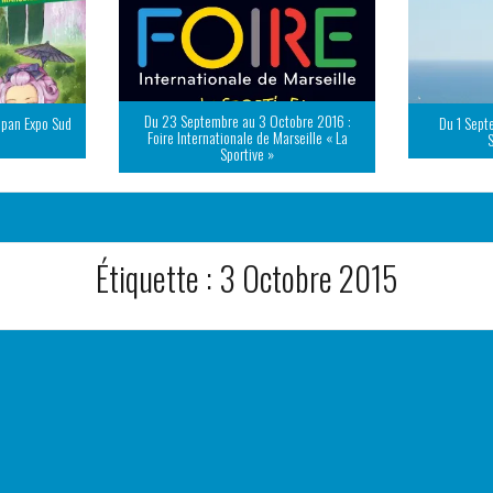
Du 23 Septembre au 3 Octobre 2016 :
apan Expo Sud
Du 1 Sept
Foire Internationale de Marseille « La
Sportive »
Étiquette :
3 Octobre 2015