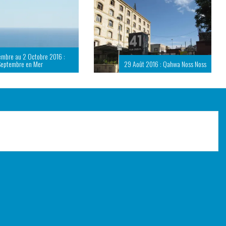
embre au 2 Octobre 2016 :
Septembre en Mer
29 Août 2016 : Qahwa Noss Noss