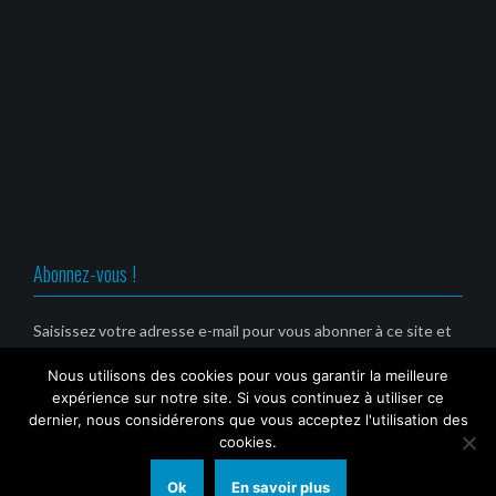
i
u
u
u
(
n
n
n
o
e
e
e
u
n
n
n
v
o
o
o
r
u
u
u
e
v
v
v
d
e
e
e
a
l
l
l
n
l
l
l
s
e
e
e
u
f
f
f
n
e
e
e
e
n
n
n
n
ê
ê
ê
o
t
t
t
u
r
r
r
v
e
e
e
Abonnez-vous !
e
)
)
)
l
l
e
f
Saisissez votre adresse e-mail pour vous abonner à ce site et
e
recevoir une notification de nouvel article par email. (Service
n
ê
Nous utilisons des cookies pour vous garantir la meilleure
gratuit)
t
r
expérience sur notre site. Si vous continuez à utiliser ce
e
Email
dernier, nous considérerons que vous acceptez l'utilisation des
)
cookies.
Ok
En savoir plus