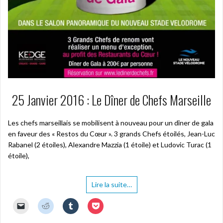
25 Janvier 2016 : Le Dîner de Chefs Marseille
Les chefs marseillais se mobilisent à nouveau pour un dîner de gala
en faveur des « Restos du Cœur ». 3 grands Chefs étoilés, Jean-Luc
Rabanel (2 étoiles), Alexandre Mazzia (1 étoile) et Ludovic Turac (1
étoile),
Lire la suite…
C
C
C
C
l
l
l
l
i
i
i
i