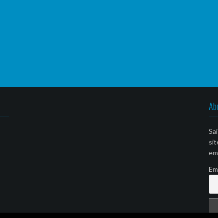
Ab
Sai
sit
ema
Em