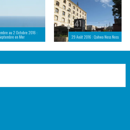
embre au 2 Octobre 2016 :
Septembre en Mer
29 Août 2016 : Qahwa Noss Noss