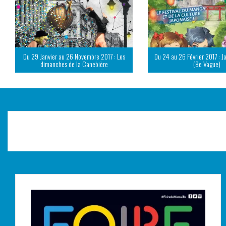
Du 29 Janvier au 26 Novembre 2017 : Les
Du 24 au 26 Février 2017 : J
dimanches de la Canebière
(8e Vague)