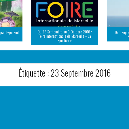
Du 23 Septembre au 3 Octobre 2016 :
apan Expo Sud
Du 1 Sept
Foire Internationale de Marseille « La
Sportive »
Étiquette :
23 Septembre 2016