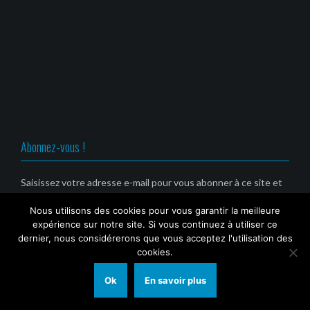
u
n
n
n
v
o
o
o
r
u
u
u
e
v
v
v
d
e
e
e
a
l
l
l
n
l
l
l
s
e
e
e
u
f
f
f
n
e
e
e
e
n
n
n
n
ê
ê
ê
o
t
t
t
u
r
r
r
v
e
e
e
e
)
)
)
Abonnez-vous !
l
l
e
f
Saisissez votre adresse e-mail pour vous abonner à ce site et
e
n
recevoir une notification de nouvel article par email. (Service
ê
Nous utilisons des cookies pour vous garantir la meilleure
gratuit)
t
r
expérience sur notre site. Si vous continuez à utiliser ce
e
Email
dernier, nous considérerons que vous acceptez l'utilisation des
)
cookies.
Ok
En savoir plus