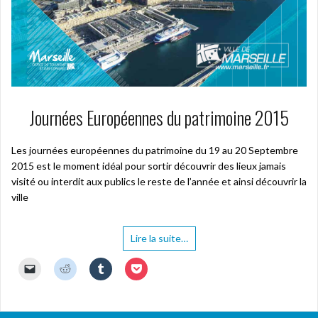
v
o
o
o
r
u
u
u
e
v
v
v
d
e
e
e
a
l
l
l
n
l
l
l
s
e
e
e
u
f
f
f
n
e
e
e
e
n
n
n
n
ê
ê
ê
o
t
t
t
Journées Européennes du patrimoine 2015
u
r
r
r
v
e
e
e
e
)
)
)
l
l
Les journées européennes du patrimoine du 19 au 20 Septembre
e
2015 est le moment idéal pour sortir découvrir des lieux jamais
f
e
visité ou interdit aux publics le reste de l’année et ainsi découvrir la
n
ê
ville
t
r
e
)
Lire la suite…
C
C
C
C
l
l
l
l
i
i
i
i
q
q
q
q
u
u
u
u
e
e
e
e