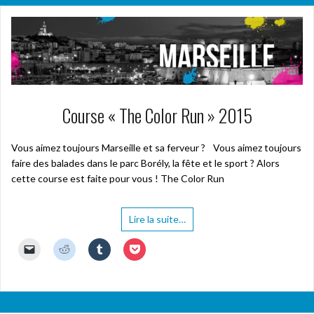
Course « The Color Run » 2015
Vous aimez toujours Marseille et sa ferveur ? Vous aimez toujours
faire des balades dans le parc Borély, la fête et le sport ? Alors
cette course est faite pour vous ! The Color Run
Lire la suite…
C
C
C
C
l
l
l
l
i
i
i
i
q
q
q
q
u
u
u
u
e
e
e
e
r
z
z
z
p
p
p
p